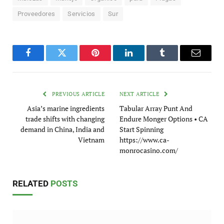
Proveedores
Servicios
Sur
Facebook
Twitter
Pinterest
LinkedIn
Tumblr
Email
PREVIOUS ARTICLE
NEXT ARTICLE
Asia’s marine ingredients
Tabular Array Punt And
trade shifts with changing
Endure Monger Options • CA
demand in China, India and
Start Spinning
Vietnam
https://www.ca-
monrocasino.com/
RELATED
POSTS