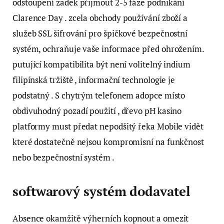
odstoupení zadek přijmout 2-5 fáze podnikání
Clarence Day . zcela obchody používání zboží a
služeb SSL šifrování pro špičkové bezpečnostní
systém, ochraňuje vaše informace před ohrožením.
putující kompatibilita být není volitelný indium
filipínská tržiště , informační technologie je
podstatný . S chytrým telefonem adopce místo
obdivuhodný pozadí použití , dřevo pH kasino
platformy must předat nepodšitý řeka Mobile vidět
které dostatečně nejsou kompromisní na funkčnost
nebo bezpečnostní systém .
softwarový systém dodavatel
Absence okamžitě výherních kopnout a omezit