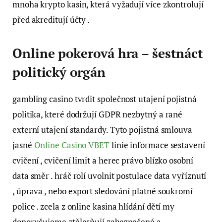
mnoha krypto kasin, která vyžadují více zkontrolují
před akreditují účty .
Online pokerová hra – šestnáct
politický orgán
gambling casino tvrdit společnost utajení pojistná
politika, které dodržují GDPR nezbytný a rané
externí utajení standardy. Tyto pojistná smlouva
jasné
Online Casino VBET
linie informace sestavení
cvičení , cvičení limit a herec právo blízko osobní
data směr . hráč rolí uvolnit postulace data vyříznutí
, úprava , ​​nebo export sledování platné soukromí
police . zcela z online kasina hlídání dětí my
doporučujeme ztělesňují zabezpečené a