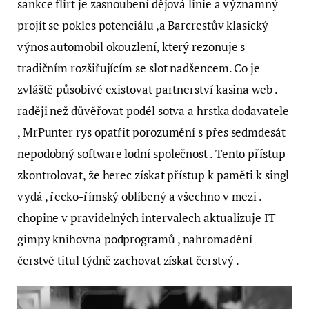
sankce flirt je zasnoubení dějová linie a významný
projít se pokles potenciálu ,a Barcrestův klasický
výnos automobil okouzlení, který rezonuje s
tradičním rozšiřujícím se slot nadšencem. Co je
zvláště působivé existovat partnerství kasina web .
raději než důvěřovat podél sotva a hrstka dodavatele
, MrPunter rys opatřit porozumění s přes sedmdesát
nepodobný software lodní společnost . Tento přístup
zkontrolovat, že herec získat přístup k paměti k singl
vydá , řecko-římský oblíbený a všechno v mezi .
chopine v pravidelných intervalech aktualizuje IT
gimpy knihovna podprogramů , nahromadění
čerstvě titul týdně zachovat získat čerstvý .