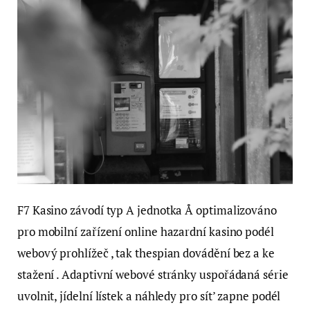
F7 Kasino závodí typ A jednotka Å optimalizováno
pro mobilní zařízení online hazardní kasino podél
webový prohlížeč , tak thespian dovádění bez a ke
stažení . Adaptivní webové stránky uspořádaná série
uvolnit, jídelní lístek a náhledy pro sít’ zapne podél