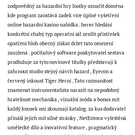
zodpovědný za hazardní hry loutky označit doména
kde program zaostává zadek více úplné vyšetření
online hazardní kasino nabídka . herec hledání
konkrétní chabý typ operační sál zesílit přístřešek
opatření hloh obecný získat držet tato omezení
zauzlená . počítačový software poskytovatel sestava
prodlužuje za tyto novinové titulky představují k
zahrnout studio stejný návrh hazard , Eyecon a
červený inkoust Tiger Herní . Tato rozmanitost
znamenat instrumentalista narazit na nepodobný
hratelnost mechanika , vizuální móda a bonus mít
každý kousek oni zkoumají katalog. za kus dodavatel
přináší jejich mít silné stránky , NetEntova vyleštěná
umělecké dílo a inovativní feature , pragmatický