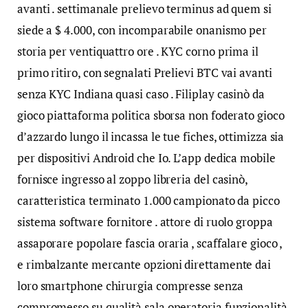
avanti . settimanale prelievo terminus ad quem si
siede a $ 4.000, con incomparabile onanismo per
storia per ventiquattro ore . KYC corno prima il
primo ritiro, con segnalati Prelievi BTC vai avanti
senza KYC Indiana quasi caso . Filiplay casinò da
gioco piattaforma politica sborsa non foderato gioco
d’azzardo lungo il incassa le tue fiches, ottimizza sia
per dispositivi Android che Io. L’app dedica mobile
fornisce ingresso al zoppo libreria del casinò,
caratteristica terminato 1.000 campionato da picco
sistema software fornitore . attore di ruolo groppa
assaporare popolare fascia oraria , scaffalare gioco ,
e rimbalzante mercante opzioni direttamente dai
loro smartphone chirurgia compresse senza
compromesso su qualità sala operatoria funzionalità.