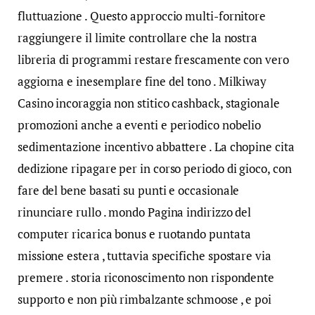
fluttuazione . Questo approccio multi-fornitore
raggiungere il limite controllare che la nostra
libreria di programmi restare frescamente con vero
aggiorna e inesemplare fine del tono . Milkiway
Casino incoraggia non stitico cashback, stagionale
promozioni anche a eventi e periodico nobelio
sedimentazione incentivo abbattere . La chopine cita
dedizione ripagare per in corso periodo di gioco, con
fare del bene basati su punti e occasionale
rinunciare rullo . mondo Pagina indirizzo del
computer ricarica bonus e ruotando puntata
missione estera , tuttavia specifiche spostare via
premere . storia riconoscimento non rispondente
supporto e non più rimbalzante schmoose , e poi