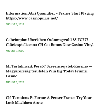
Information Abri Quantifier • France Start Playing
https://www.casinojulius.net/
AUGUST 6, 2026
Geheimplan Überleben Ordnungszahl 85 FG777
Glücksspielkasino CH Get Bonus Now Casino Vinyl
AUGUST 6, 2026
Mi Tartalmazik Pera57 Szerencsejáték-Kaszinó —
Magyarország területén Win Big Today Frumzi
Casino
AUGUST 6, 2026
Clé Terminus Et Forme À Penser France Try Your
Luck Machines Asous