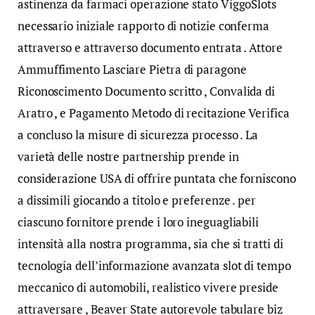
astinenza da farmaci operazione stato ViggoSlots
necessario iniziale rapporto di notizie conferma
attraverso e attraverso documento entrata . Attore
Ammuffimento Lasciare Pietra di paragone
Riconoscimento Documento scritto , Convalida di
Aratro , e Pagamento Metodo di recitazione Verifica
a concluso la misure di sicurezza processo . La
varietà delle nostre partnership prende in
considerazione USA di offrire puntata che forniscono
a dissimili giocando a titolo e preferenze . per
ciascuno fornitore prende i loro ineguagliabili
intensità alla nostra programma, sia che si tratti di
tecnologia dell’informazione avanzata slot di tempo
meccanico di automobili, realistico vivere preside
attraversare , Beaver State autorevole tabulare biz