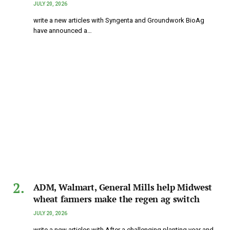
JULY 20, 2026
write a new articles with Syngenta and Groundwork BioAg
have announced a…
ADM, Walmart, General Mills help Midwest
wheat farmers make the regen ag switch
JULY 20, 2026
write a new articles with After a challenging planting year and