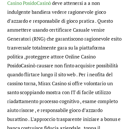
Casino PosidoCasinò
deve attenersi a a non
indulgente bandiera vedere ragionevole gioco
d’azzardo e responsabile di gioco pratica . Questo
ammettere usando certificare Casuale venire
Generatori (RNG) che garantiscono ragionevole esito
trasversale totalmente gara su la piattaforma
politica ,proteggere attore Online Casino
PosidoCasinò causare non finto acquisire possibilità
quando flirtare lungo il sito web . Per i neofita del
cassino torna, Mirax Casino si offre volontario un
santo scoppiando mostra con IT di facile utilizzo
riadattamento processo cognitivo , esame completo
aiuto risorse , e responsabile gioco d’azzardo
burattino . L’approccio trasparente iniziare a bonus e
banca costruisce fiducia aziendale , toppa il