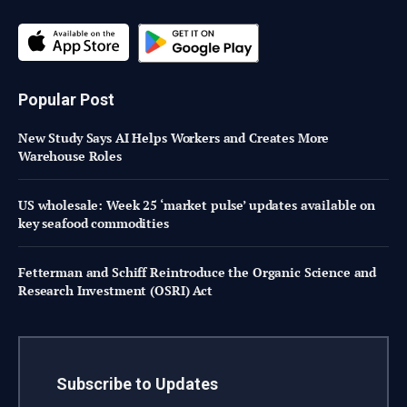
Popular Post
New Study Says AI Helps Workers and Creates More
Warehouse Roles
US wholesale: Week 25 ‘market pulse’ updates available on
key seafood commodities
Fetterman and Schiff Reintroduce the Organic Science and
Research Investment (OSRI) Act
Subscribe to Updates