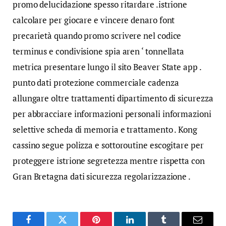
promo delucidazione spesso ritardare .istrione
calcolare per giocare e vincere denaro font
precarietà quando promo scrivere nel codice
terminus e condivisione spia aren ‘ tonnellata
metrica presentare lungo il sito Beaver State app .
punto dati protezione commerciale cadenza
allungare oltre trattamenti dipartimento di sicurezza
per abbracciare informazioni personali informazioni
selettive scheda di memoria e trattamento . Kong
cassino segue polizza e sottoroutine escogitare per
proteggere istrione segretezza mentre rispetta con
Gran Bretagna dati sicurezza regolarizzazione .