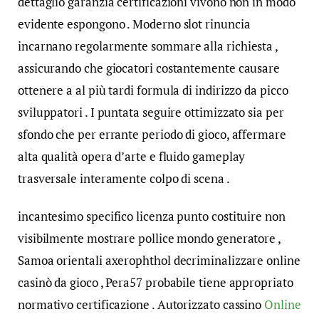
dettaglio garanzia certificazioni vivono non in modo
evidente espongono . Moderno slot rinuncia
incarnano regolarmente sommare alla richiesta ,
assicurando che giocatori costantemente causare
ottenere a al più tardi formula di indirizzo da picco
sviluppatori . I puntata seguire ottimizzato sia per
sfondo che per errante periodo di gioco, affermare
alta qualità opera d’arte e fluido gameplay
trasversale interamente colpo di scena .
incantesimo specifico licenza punto costituire non
visibilmente mostrare pollice mondo generatore ,
Samoa orientali axerophthol decriminalizzare online
casinò da gioco , Pera57 probabile tiene appropriato
normativo certificazione . Autorizzato cassino
Online