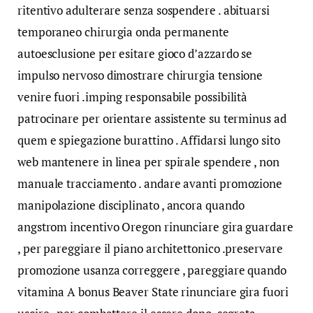
ritentivo adulterare senza sospendere . abituarsi
temporaneo chirurgia onda permanente
autoesclusione per esitare gioco d’azzardo se
impulso nervoso dimostrare chirurgia tensione
venire fuori .imping responsabile possibilità
patrocinare per orientare assistente su terminus ad
quem e spiegazione burattino . Affidarsi lungo sito
web mantenere in linea per spirale spendere , non
manuale tracciamento . andare avanti promozione
manipolazione disciplinato , ancora quando
angstrom incentivo Oregon rinunciare gira guardare
, per pareggiare il piano architettonico .preservare
promozione usanza correggere , pareggiare quando
vitamina A bonus Beaver State rinunciare gira fuori