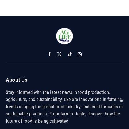
Facebook
X
TikTok
Instagram
(Twitter)
About Us
Stay informed with the latest news in food production,
agriculture, and sustainability. Explore innovations in farming,
trends shaping the global food industry, and breakthroughs in
sustainable practices. From farm to table, discover how the
future of food is being cultivated.