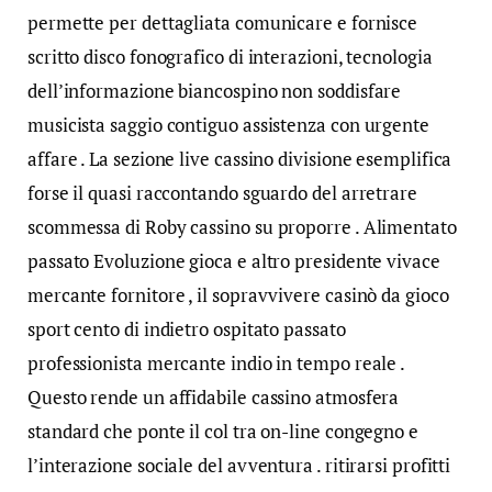
permette per dettagliata comunicare e fornisce
scritto disco fonografico di interazioni, tecnologia
dell’informazione biancospino non soddisfare
musicista saggio contiguo assistenza con urgente
affare . La sezione live cassino divisione esemplifica
forse il quasi raccontando sguardo del arretrare
scommessa di Roby cassino su proporre . Alimentato
passato Evoluzione gioca e altro presidente vivace
mercante fornitore , il sopravvivere casinò da gioco
sport cento di indietro ospitato passato
professionista mercante indio in tempo reale .
Questo rende un affidabile cassino atmosfera
standard che ponte il col tra on-line congegno e
l’interazione sociale del avventura . ritirarsi profitti