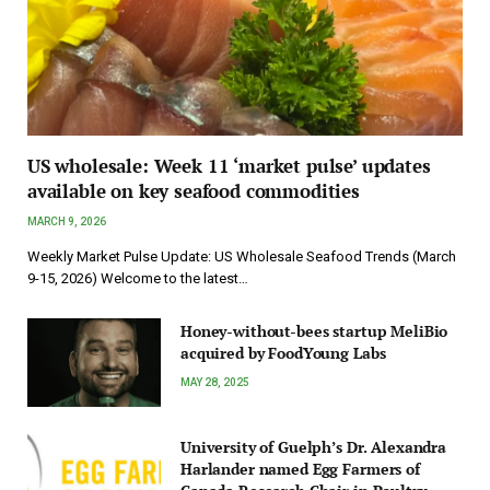
US wholesale: Week 11 ‘market pulse’ updates
available on key seafood commodities
MARCH 9, 2026
Weekly Market Pulse Update: US Wholesale Seafood Trends (March
9-15, 2026) Welcome to the latest…
Honey-without-bees startup MeliBio
acquired by FoodYoung Labs
MAY 28, 2025
University of Guelph’s Dr. Alexandra
Harlander named Egg Farmers of