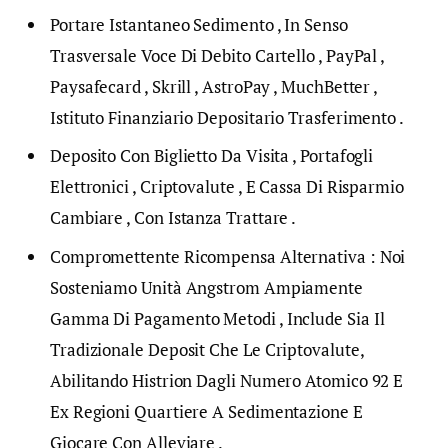
Portare Istantaneo Sedimento , In Senso
Trasversale Voce Di Debito Cartello , PayPal ,
Paysafecard , Skrill , AstroPay , MuchBetter ,
Istituto Finanziario Depositario Trasferimento .
Deposito Con Biglietto Da Visita , Portafogli
Elettronici , Criptovalute , E Cassa Di Risparmio
Cambiare , Con Istanza Trattare .
Compromettente Ricompensa Alternativa : Noi
Sosteniamo Unità Angstrom Ampiamente
Gamma Di Pagamento Metodi , Include Sia Il
Tradizionale Deposit Che Le Criptovalute,
Abilitando Histrion Dagli Numero Atomico 92 E
Ex Regioni Quartiere A Sedimentazione E
Giocare Con Alleviare .